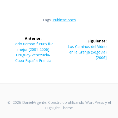
Tags:
Publicaciones
Navegación
Anterior:
Siguiente:
de
Entrada
Todo tiempo futuro fue
Siguiente
Los Caminos del Vidrio
anterior:
mejor [2001-2006]
entrada:
en la Granja (Segovia)
entradas
Uruguay-Venezuela-
[2006]
Cuba-España-Francia
© 2026 DanielArgente. Construido utilizando WordPress y el
Highlight Theme